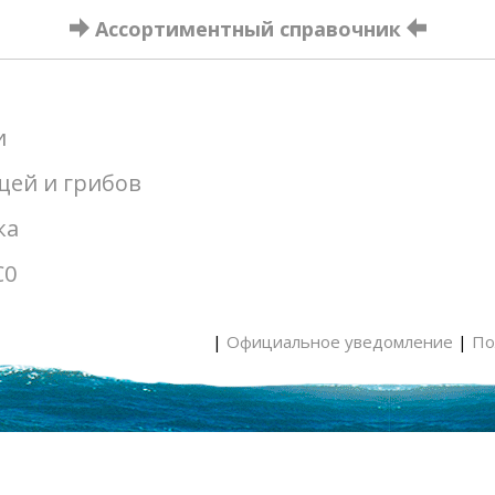
Ассортиментный справочник
и
щей и грибов
ка
С0
|
Официальное уведомление
|
По