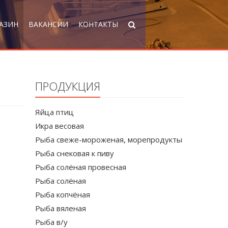
АЗИН
ВАКАНСИИ
КОНТАКТЫ
ПРОДУКЦИЯ
Яйца птиц
Икра весовая
Рыба свеже-мороженая, морепродукты
Рыба снековая к пиву
Рыба солёная провесная
Рыба солёная
Рыба копчёная
Рыба вяленая
Рыба в/у