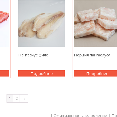
Пангасиус филе
Порция пангасиуса
Подробнее
Подробнее
1
2
→
|
Официальное уведомление
|
По