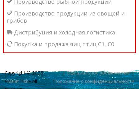
Производство рыбной продукции
Производство продукции из овощей и
грибов
Дистрибуция и холодная логистика
Покупка и продажа яиц птиц С1, С0
Copyright © 2026
|
Официальное уведомление
|
«
Manit Fish
» All
Положение о конфиденциальности
Rights Reserved
|
Карта сайта
|
Разработка сайта
Design Studio
Master