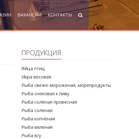
АЗИН
ВАКАНСИИ
КОНТАКТЫ
ПРОДУКЦИЯ
Яйца птиц
Икра весовая
Рыба свеже-мороженая, морепродукты
Рыба снековая к пиву
Рыба солёная провесная
Рыба солёная
Рыба копчёная
Рыба вяленая
Рыба в/у