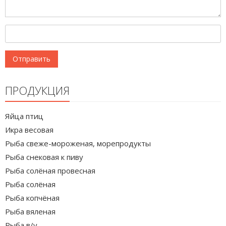
ПРОДУКЦИЯ
Яйца птиц
Икра весовая
Рыба свеже-мороженая, морепродукты
Рыба снековая к пиву
Рыба солёная провесная
Рыба солёная
Рыба копчёная
Рыба вяленая
Рыба в/у