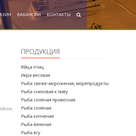
АЗИН
ВАКАНСИИ
КОНТАКТЫ
ПРОДУКЦИЯ
Яйца птиц
Икра весовая
Рыба свеже-мороженая, морепродукты
Рыба снековая к пиву
Рыба солёная провесная
Рыба солёная
ейски,
Рыба копчёная
Рыба вяленая
Рыба в/у