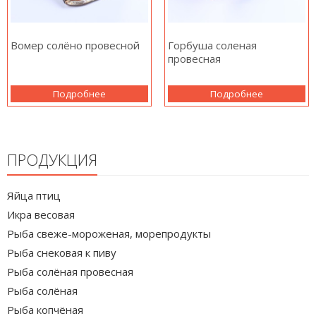
Вомер солёно провесной
Горбуша соленая
провесная
Подробнее
Подробнее
ПРОДУКЦИЯ
Яйца птиц
Икра весовая
Рыба свеже-мороженая, морепродукты
Рыба снековая к пиву
Рыба солёная провесная
Рыба солёная
Рыба копчёная