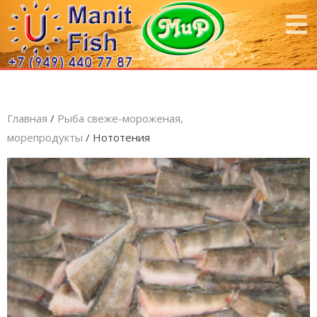
Главная
/
Рыба свеже-мороженая,
морепродукты
/ Нототения